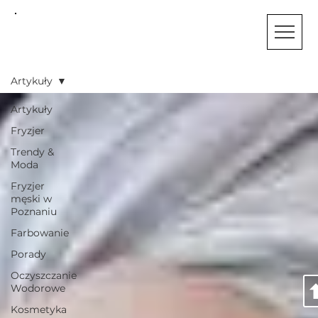
STUDIO
SYNERGIA
Artykuły
Artykuły
Fryzjer
Trendy &
Moda
Fryzjer
męski w
Poznaniu
Farbowanie
Porady
Oczyszczanie
Wodorowe
Kosmetyka