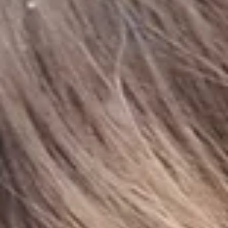
Agata | Studio Synergia Content Writer
Fryzjer
Profesjonalne Kosmetyki Fryzjerskie
Profesjonalne kosmetyki fryzjerskie – szampony, maski, farby 
produkty stylizacyjne, które gwarantują zdrowie i piękno
włosów.