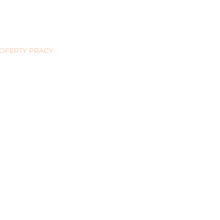
TRENDY I MOD
COOKIES
GALERIA
REGULACJE
SYNERGIA CHAN
OFERTY PRACY