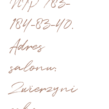
NIP 783-
184-83-40.
Adres
salonu:
Zwierzyni