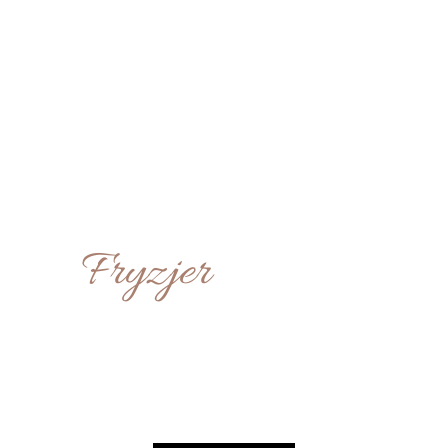
agrodzeniem w Poznaniu!
nienie w przyjaznej atmosferze.
Fryzjer
Dołącz do naszego zespołu i ciesz się
najwyższym wynagrodzeniem w
Poznaniu! Oferujemy wyjątkowe
warunki pracy oraz stabilne
zatrudnienie w przyjaznej atmosferze.