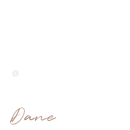
STUDIO SYNERGIA
recepcja@synergiasalon.pl
FRYZJ
tel. salon: +48 533 123 333
tel. e-sklep: +48 574 686 478
Dane