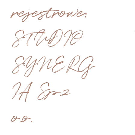
rejestrowe:
STUDIO
SYNERG
IA Sp.z
o.o.