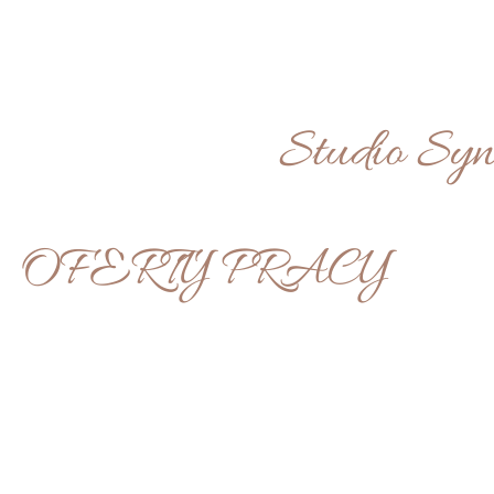
IA
Studio Syn
OFERTY PRACY
W SERCU POZNANI