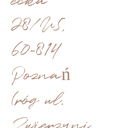
ecka
28/U5,
60-814
Poznań
(róg ul.
Zwierzyni