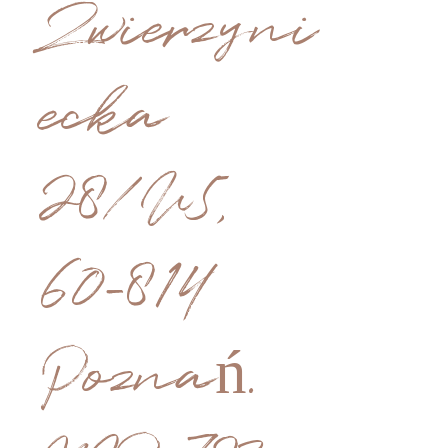
Zwierzyni
ecka
28/U5,
60-814
Poznań.