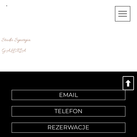
STUDIO
SYNERGIA
Studio Synergia
GALERIA
W SERCU POZNANIA - OD 2010
EMAIL
TELEFON
REZERWACJE