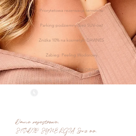
Priorytetowa rezerwacja terminów
Parking podziemny (bez SUV-ów)
Zniżka 10% na kosmetyki DAVINES
Zabieg: Peeling Wodorowy
Zabieg: Davines TAILORING
STUDIO SYNERGIA
recepcja@synergiasalon.pl
tel. salon: +48 533 123 333
tel. e-sklep: +48 574 686 478
Dane rejestrowe:
STUDIO SYNERGIA Sp.z o.o.