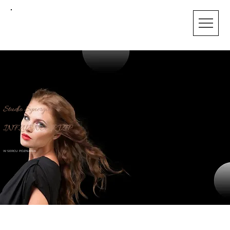
STUDIO
SYNERGIA
Studio Synergia
INFLUENSER VIP
W SERCU POZNANIA
VIP Pakiet SPA SMARAGD: Wyjątkowa Pielęgnacja w Niezwykłej Cenie!