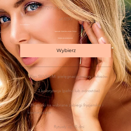
VIP PAKIET SPA SMARAGD
1750 zł
zł
1750
Co 4 miesiące
Wartość: 3500 zł w cenie: 1750 zł
Ważne do anulowania
Wybierz
Plan SILVER-M: pielęgnacja twarzy i włosów.
1 koloryzacja (pełna lub odrostów)
50% zniżki na wybrane zabiegi fryzjerskie i
kosmetyczne
Rytuały co 10 dni