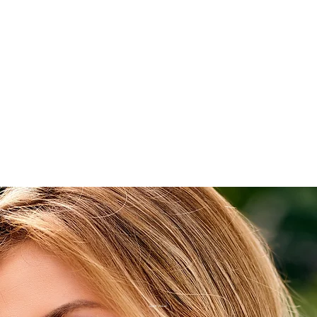
Czy marzysz o kompleksowej pielęgnacji twarzy i włosów, która łączy naturalne metody z zaawansowanymi zabiegami?
VIP Pakiet SPA SMARAGD to idealny wybór dla Ciebie! Teraz o wartości 3500 zł, dostępny w promocyjnej cenie 1750 zł!
Korzyści Pakietu:
Luksusowa Pielęgnacja: Otrzymasz rytuał pielęgnacyjny co 10 dni, który obejmuje:
Pielęgnacja na dzień 1
Pielęgnacja na dzień 11
Pielęgnacja na dzień 21
Pielęgnacja na dzień 31
Pielęgnacja na dzień 41
Pielęgnacja na dzień 51
Pielęgnacja na dzień 61
Pielęgnacja na dzień 71
Pielęgnacja na dzień 81
Pielęgnacja na dzień 91
Zniżki na Zabiegi: Otrzymasz 50% zniżki na wybrane zabiegi fryzjerskie i kosmetyczne oraz 10% zniżki na zakup kosmetyków DAVINES.
Priorytetowa Rezerwacja: Możliwość rezerwacji terminów z wyprzedzeniem, dzięki czemu zawsze znajdziesz dogodny czas na swoje zabiegi.
Parking Podziemny: Bezpłatny parking podziemny dla Twojego samochodu osobowego (SUV-nie) na czas trwania zabiegów.
Ekskluzywne Zabiegi:
Zabieg Davines TAILORING: Profesjonalne i spersonalizowane kuracje ziołowe stworzone na bazie naturalnych składników. Fryzjer dostosuje unikalną mieszankę
produktów, które wzmocnią, nawilżą, dodadzą objętości i blasku Twoim włosom.
Peeling Wodorowy: Zabieg oczyszczający skórę twarzy, który zapewnia efekt idealnie oczyszczonej, odświeżonej, zdrowej i zregenerowanej skóry. Proces obejmuje
neutralizację wolnych rodników oraz złuszczanie obumarłych warstw naskórka.
Dodatkowe Informacje:
Pakiet jest ważny przez 4 miesiące.
Zabiegi Davines TAILORING i Peeling Wodorowy przynoszą natychmiastowe efekty, które będziesz chciała powtarzać przy każdej wizycie w salonie.
Zadbaj o Siebie w Najlepszy Możliwy Sposób!
Skorzystaj z wyjątkowej oferty VIP Pakietu SPA SMARAGD i poczuj różnicę, jaką może przynieść profesjonalna i
kompleksowa pielęgnacja. To inwestycja w Twoje zdrowie, urodę i dobre samopoczucie!
Best Value