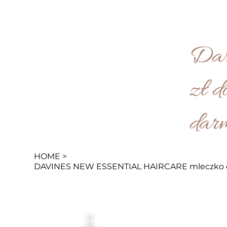
IA
Dar
zł d
dar
HOME
>
DAVINES NEW ESSENTIAL HAIRCARE mleczko do