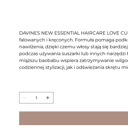
Cena
127,00 zł
PTU w tym
|
Bezpłatna wysyłka
DAVINES NEW ESSENTIAL HAIRCARE LOVE CURL H
falowanych i kręconych. Formuła pomaga podkr
nawilżenia, dzięki czemu włosy stają się bardzie
podczas używania suszarki lub innych narzędzi
miąższu baobabu wspiera zatrzymywanie wilgoci
codziennej stylizacji, jak i odświeżania skrętu
Sztuk