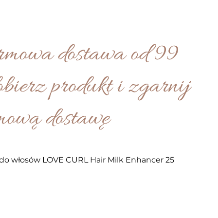
mowa dostawa od 99
obierz produkt i zgarnij
mową dostawę
 włosów LOVE CURL Hair Milk Enhancer 25