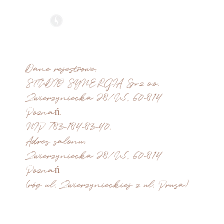
STUDIO SYNERGIA
recepcja@synergiasalon.pl
tel. salon: +48 533 123 333
tel. e-sklep: +48 574 686 478
Dane rejestrowe:
STUDIO SYNERGIA Sp.z o.o.
Zwierzyniecka 28/U5, 60-814
Poznań.
NIP 783-184-83-40.
Adres salonu:
Zwierzyniecka 28/U5, 60-814
Poznań
(róg ul. Zwierzynieckiej z ul. Prusa)
COOKIES |
RODO |
REGULACJE
© Created By WIX SOLUTIONS