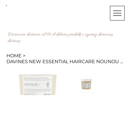
STUDIO
SYNERGIA
Darmowa dostawa od 99 zł dobierz produkt i zgarnij darmową
dostawę
HOME
>
DAVINES NEW ESSENTIAL HAIRCARE NOUNOU maska do włosów 250 ml