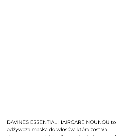
DAVINES NEW ESSENTIAL
HAIRCARE NOUNOU
maska do włosów 250 ml
Cena
127,00 zł
PTU w tym
|
Bezpłatna wysyłka
DAVINES ESSENTIAL HAIRCARE NOUNOU to
odżywcza maska do włosów, która została