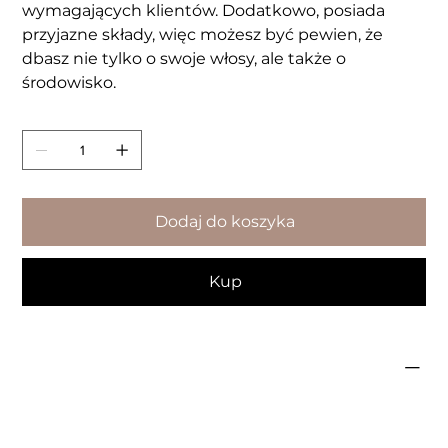
wymagających klientów. Dodatkowo, posiada
przyjazne składy, więc możesz być pewien, że
dbasz nie tylko o swoje włosy, ale także o
środowisko.
Sztuk
Dodaj do koszyka
Kup
SKAŁD
AQUA / WATER / EAU, GLYCERIN, CETEARYL ALCOHOL, PROPANEDIOL, BEHENTRIMONIUM CHLORIDE, CETRIMONIUM CHLORIDE, CETYL ALCOHOL, DIMETHICONE,
GLYCERYL STEARATE, BEHENYL ALCOHOL, BENZOTRIAZOLYL DODECYL P-CRESOL, BEHENETH-25, PARFUM / FRAGRANCE, BENZYL ALCOHOL, SIMMONDSIA CHINENSIS
SEED OIL / SIMMONDSIA CHINENSIS (JOJOBA) SEED OIL, OLEA EUROPAEA FRUIT OIL / OLEA EUROPAEA (OLIVE) FRUIT OIL, AMODIMETHICONE, DICAPRYLYL ETHER, LAU
RYL ALCOHOL, OCTADECYL DI-T-BUTYL-4-HYDROXYHYDROCINNAMATE, HYDROXYETHYLCELLULOSE, DISODIUM EDTA, SODI UM BENZOATE, CITRIC ACID,
HYDROGENATED OLIVE OIL, TOCOPHEROL, SOLANUM LYCOPERSICUM FRUIT EXTRACT / SOLANUM LYCOPERSICUM (TOMATO) FRUIT EXTRACT, SCLEROTIUM GUM,
DISILOXANE, LINALOOL, GERANIOL, LIMONENE, CI 19140 / YELLOW 5, CI 14700 / RED 4, CI 61570 / GREEN 5.