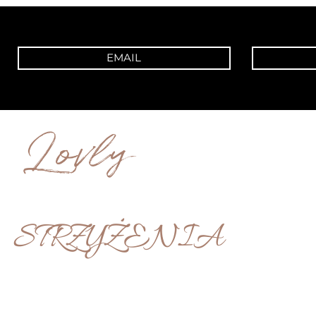
EMAIL
Lovly
STRZYŻENIA
STUDIO SYNERGIA | POZNAŃ