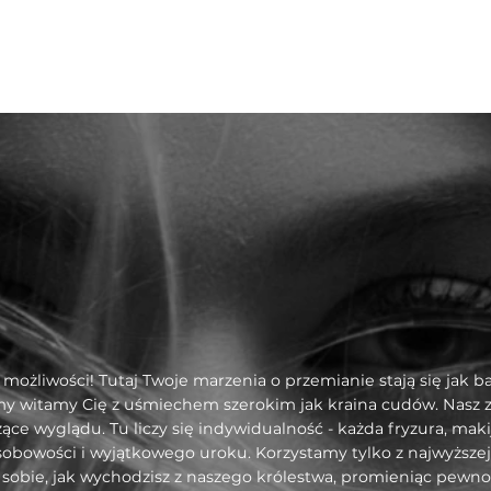
SPRAWDŹ
możliwości! Tutaj Twoje marzenia o przemianie stają się jak baj
y witamy Cię z uśmiechem szerokim jak kraina cudów. Nasz ze
ące wyglądu. Tu liczy się indywidualność - każda fryzura, mak
sobowości i wyjątkowego uroku. Korzystamy tylko z najwyższej
obie, jak wychodzisz z naszego królestwa, promieniąc pewności