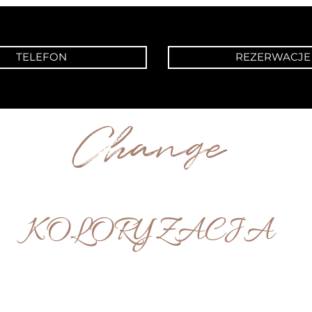
TELEFON
REZERWACJE
Change
KOLORYZACJA
STUDIO SYNERGIA | POZNAŃ