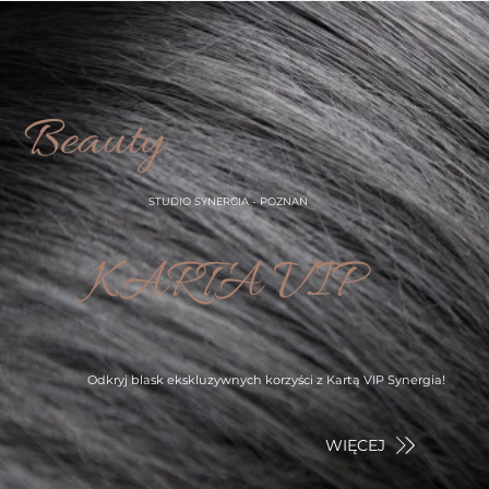
Beauty
STUDIO SYNERGIA - POZNAŃ
KARTA VIP
Odkryj blask ekskluzywnych korzyści z Kartą VIP Synergia!
WIĘCEJ