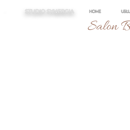
STUDIO SYNERGIA
HOME
USŁU
Salon B
FR
KO
W SERCU POZN