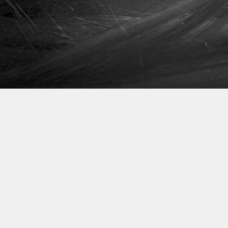
IEGI
LĘGNACYJNE