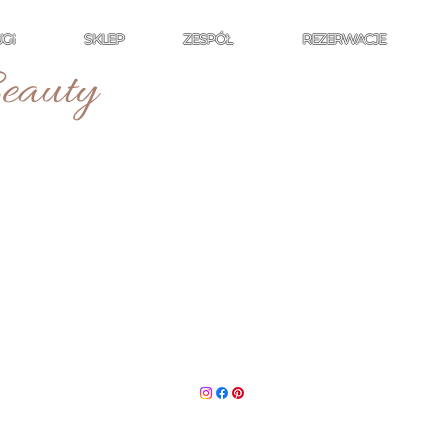
GI
SKLEP
ZESPÓŁ
REZERWACJE
eauty
YZJERST
SMETYKA
ANIA