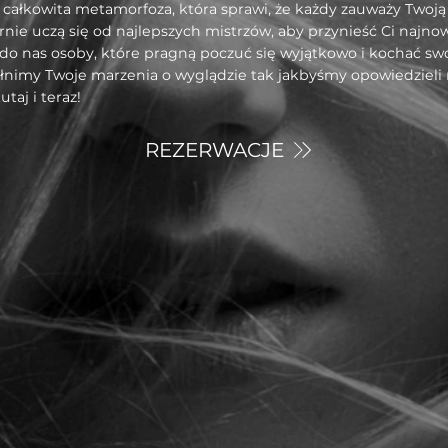
 to całkowita metamorfoza, która sprawi, że każdy zauważy Tw
arnie uczą się od najlepszych mistrzów, aby przynieść Ci najn
ą do nas osoby, które pragną poczuć się wyjątkowo i kochać sw
pełnimy Twoje marzenia o wyglądzie tak jakbyśmy opowiedzieli 
taj i teraz!
REZERWACJE