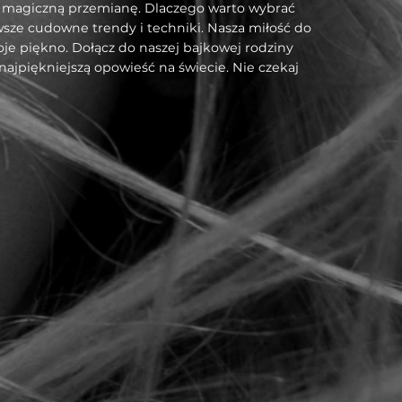
oją magiczną przemianę. Dlaczego warto wybrać
owsze cudowne trendy i techniki. Nasza miłość do
oje piękno. Dołącz do naszej bajkowej rodziny
najpiękniejszą opowieść na świecie. Nie czekaj