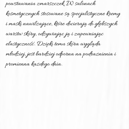
powstawaniu zmarszczek. W salonach 
kosmetycznych stosowane są specjalistyczne kremy 
i maski nawilżające, które docierają do głębszych 
warstw skóry, odżywiając ją i zapewniając 
elastyczność. Dzięki temu skóra wygląda 
młodziej, jest bardziej odporna na podrażnienia i 
promienna każdego dnia.