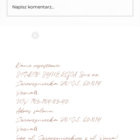
Napisz komentarz...
STUDIO SYNERGIA
Jak dbać o włosy po wizycie u fryzjera w Poznaniu?
recepcja@synergiasalon.pl
tel. salon: +48 533 123 333
tel. e-sklep: +48 574 686 478
Dane rejestrowe:
STUDIO SYNERGIA Sp.z o.o.
Zwierzyniecka 28/U5, 60-814
Poznań.
NIP 783-184-83-40.
Adres salonu:
Zwierzyniecka 28/U5, 60-814
Poznań
(róg ul. Zwierzynieckiej z ul. Prusa)