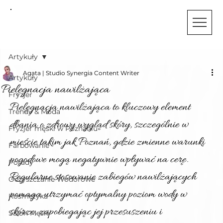
STUDIO
SYNERGIA
Artykuły
Agata | Studio Synergia Content Writer
Artykuły
Pielęgnacja nawilżająca
Fryzjer
Pielęgnacja nawilżająca to kluczowy element 
Trendy & Moda
dbania o zdrowy wygląd skóry, szczególnie w 
Fryzjer męski w Poznaniu
mieście takim jak Poznań, gdzie zmienne warunki 
Farbowanie
pogodowe mogą negatywnie wpływać na cerę. 
Porady
Regularne stosowanie zabiegów nawilżających 
Oczyszczanie Wodorowe
pomaga utrzymać optymalny poziom wody w 
Kosmetyka
skórze, zapobiegając jej przesuszeniu i 
Salon Męski