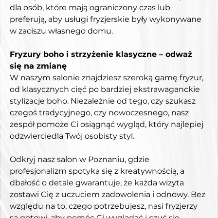
dla osób, które mają ograniczony czas lub 
preferują, aby usługi fryzjerskie były wykonywane 
w zaciszu własnego domu.
Fryzury boho i strzyżenie klasyczne – odważ 
się na zmianę
W naszym salonie znajdziesz szeroką gamę fryzur, 
od klasycznych cięć po bardziej ekstrawaganckie 
stylizacje boho. Niezależnie od tego, czy szukasz 
czegoś tradycyjnego, czy nowoczesnego, nasz 
zespół pomoże Ci osiągnąć wygląd, który najlepiej 
odzwierciedla Twój osobisty styl.
Odkryj nasz salon w Poznaniu, gdzie 
profesjonalizm spotyka się z kreatywnością, a 
dbałość o detale gwarantuje, że każda wizyta 
zostawi Cię z uczuciem zadowolenia i odnowy. Bez 
względu na to, czego potrzebujesz, nasi fryzjerzy 
są gotowi, aby pomóc Ci wyglądać i czuć się 