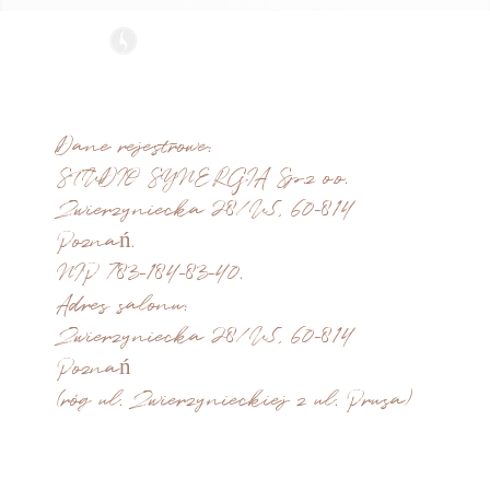
STUDIO SYNERGIA
recepcja@synergiasalon.pl
tel. salon: +48 533 123 333
tel. e-sklep: +48 574 686 478
Dane rejestrowe:
STUDIO SYNERGIA Sp.z o.o.
Zwierzyniecka 28/U5, 60-814
Poznań.
NIP 783-184-83-40.
Adres salonu:
Zwierzyniecka 28/U5, 60-814
Poznań
(róg ul. Zwierzynieckiej z ul. Prusa)
COOKIES |
RODO |
REGULACJE
© Created By WIX SOLUTIONS