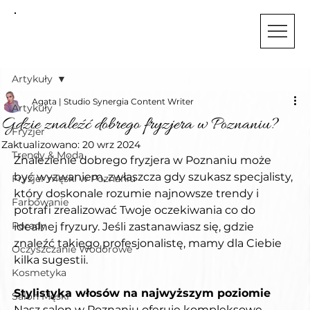
STUDIO
SYNERGIA
Artykuły
Agata | Studio Synergia Content Writer
Artykuły
Gdzie znaleźć dobrego fryzjera w Poznaniu?
Fryzjer
Zaktualizowano:
20 wrz 2024
Trendy & Moda
Znalezienie dobrego fryzjera w Poznaniu może 
być wyzwaniem, zwłaszcza gdy szukasz specjalisty, 
Fryzjer męski w Poznaniu
który doskonale rozumie najnowsze trendy i 
Farbowanie
potrafi zrealizować Twoje oczekiwania co do 
Porady
idealnej fryzury. Jeśli zastanawiasz się, gdzie 
znaleźć takiego profesjonalistę, mamy dla Ciebie 
Oczyszczanie Wodorowe
kilka sugestii.
Kosmetyka
Stylistyka włosów na najwyższym poziomie
Salon Męski
Nasz salon w Poznaniu oferuje kompleksowe 